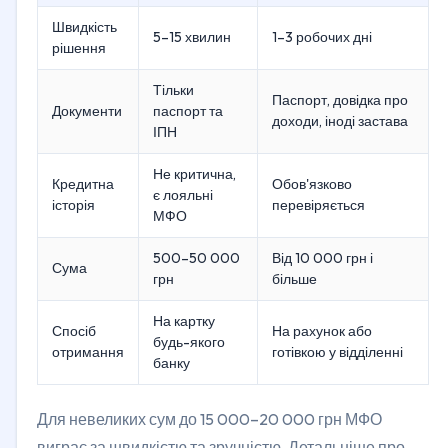
Швидкість
5–15 хвилин
1–3 робочих дні
рішення
Тільки
Паспорт, довідка про
Документи
паспорт та
доходи, іноді застава
ІПН
Не критична,
Кредитна
Обов'язково
є лояльні
історія
перевіряється
МФО
500–50 000
Від 10 000 грн і
Сума
грн
більше
На картку
Спосіб
На рахунок або
будь-якого
отримання
готівкою у відділенні
банку
Для невеликих сум до 15 000–20 000 грн МФО
виграє за швидкістю та зручністю. Детальніше про