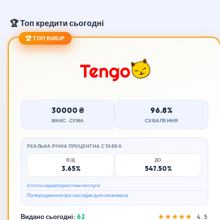
🏆 Топ кредити сьогодні
🏆 ТОП ВИБІР
30000 ₴
96.8%
МАКС. СУМА
СХВАЛЕННЯ
РЕАЛЬНА РІЧНА ПРОЦЕНТНА СТАВКА
ВІД
ДО
3.65%
547.50%
Істотні характеристики послуги
Попередження про наслідки для споживача
Видано сьогодні:
62
★★★★★
4.5