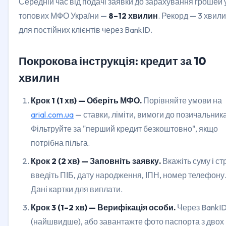
Середній час від подачі заявки до зарахування грошей 
топових МФО України —
8–12 хвилин
. Рекорд — 3 хвил
для постійних клієнтів через BankID.
Покрокова інструкція: кредит за 10
хвилин
Крок 1 (1 хв) — Оберіть МФО.
Порівняйте умови на
arial.com.ua
— ставки, ліміти, вимоги до позичальника
Фільтруйте за "перший кредит безкоштовно", якщо
потрібна пільга.
Крок 2 (2 хв) — Заповніть заявку.
Вкажіть суму і ст
введіть ПІБ, дату народження, ІПН, номер телефону
Дані картки для виплати.
Крок 3 (1–2 хв) — Верифікація особи.
Через BankI
(найшвидше), або завантажте фото паспорта з двох