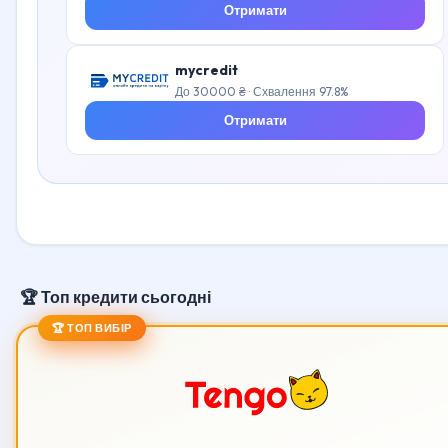
Отримати
mycredit
До 30000 ₴ · Схвалення 97.8%
Отримати
🏆 Топ кредити сьогодні
🏆 ТОП ВИБІР