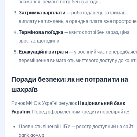
зламався, ремонт потрібен сьогодні.
Затримка зарплати
— роботодавець затримав
виплату на тиждень, а орендна плата вже простроче
Термінова поїздка
— квиток потрібен зараз, ціна
зростає щогодини.
Евакуаційні витрати
— у воєнний час непередбаче
переміщення вимагають миттєвого доступу до кошті
Поради безпеки: як не потрапити на
шахраїв
Ринок МФО в Україні регулює
Національний банк
України
. Перед оформленням кредиту перевіряйте:
Наявність ліцензії НБУ — реєстр доступний на сайті
bank.gov.ua.