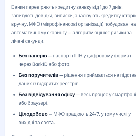
Банки перевіряють кредитну заявку від 1 до 7 днів:
запитують довідки, виписки, аналізують кредитну історі
вручну. МФО (мікрофінансові організації) побудовані на
автоматичному скорингу — алгоритм оцінює ризики за
лічені секунди.
Без паперів
— паспорт і ІПН у цифровому форматі
через BankID або фото.
Без поручителів
— рішення приймається на підстав
даних із відкритих реєстрів.
Без відвідування офісу
— весь процес у смартфон
або браузері.
Цілодобово
— МФО працюють 24/7, у тому числі у
вихідні та свята.