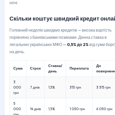
ночі.
Скільки коштує швидкий кредит онла
Головний недолік швидких кредитів — висока вартість
порівняно з банківськими позиками. Денна ставка в
легальних українських МФО —
0,5% до 2%
від суми борг
на день.
Ставка/
До
Сума
Строк
Переплата
день
повернен
3
000
7 днів
1,5%
315 грн
3 315 грн
грн
5
000
14 днів
1,5%
1 050 грн
6 050 грн
грн