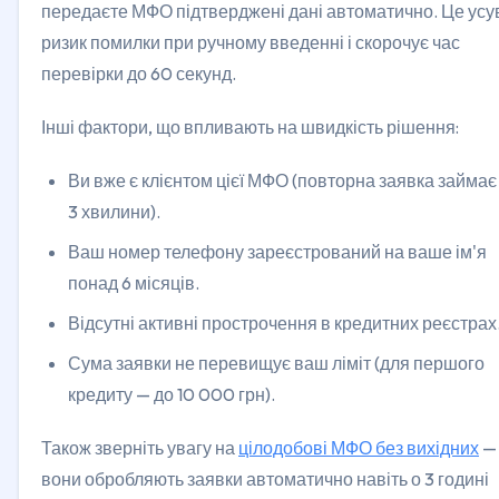
передаєте МФО підтверджені дані автоматично. Це усу
ризик помилки при ручному введенні і скорочує час
перевірки до 60 секунд.
Інші фактори, що впливають на швидкість рішення:
Ви вже є клієнтом цієї МФО (повторна заявка займає
3 хвилини).
Ваш номер телефону зареєстрований на ваше ім'я
понад 6 місяців.
Відсутні активні прострочення в кредитних реєстрах
Сума заявки не перевищує ваш ліміт (для першого
кредиту — до 10 000 грн).
Також зверніть увагу на
цілодобові МФО без вихідних
—
вони обробляють заявки автоматично навіть о 3 годині