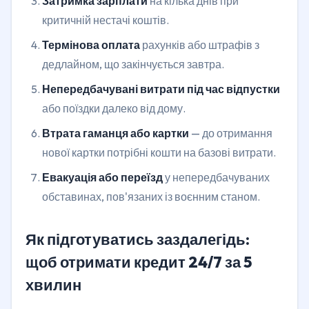
Затримка зарплати
на кілька днів при
критичній нестачі коштів.
Термінова оплата
рахунків або штрафів з
дедлайном, що закінчується завтра.
Непередбачувані витрати під час відпустки
або поїздки далеко від дому.
Втрата гаманця або картки
— до отримання
нової картки потрібні кошти на базові витрати.
Евакуація або переїзд
у непередбачуваних
обставинах, пов'язаних із воєнним станом.
Як підготуватись заздалегідь:
щоб отримати кредит 24/7 за 5
хвилин