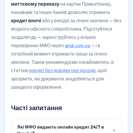
миттєвому переказу
на картки Приватбанку,
monobank та інших банків дозволяє отримати
кредит вночі
або у вихідні за лічені хвилини — без
жодного офісного співробітника. Підготуйтеся
заздалегідь — зареєструйтесь у кількох
перевірених МФО через
arial.com.ua
— і в
потрібний момент отримаєте гроші за лічені
хвилини. Також рекомендуємо ознайомитись зі
статтею
кредит без довідки про доходи
, щоб
зрозуміти, які документи знадобляться для
швидкого оформлення.
Часті запитання
Які МФО видають онлайн кредит 24/7 в