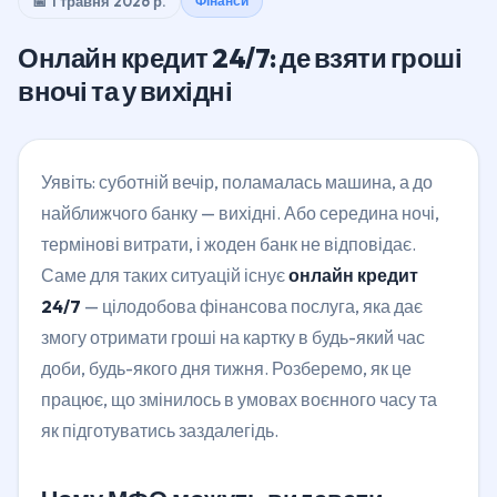
📅 1 травня 2026 р.
Фінанси
Онлайн кредит 24/7: де взяти гроші
вночі та у вихідні
Уявіть: суботній вечір, поламалась машина, а до
найближчого банку — вихідні. Або середина ночі,
термінові витрати, і жоден банк не відповідає.
Саме для таких ситуацій існує
онлайн кредит
24/7
— цілодобова фінансова послуга, яка дає
змогу отримати гроші на картку в будь-який час
доби, будь-якого дня тижня. Розберемо, як це
працює, що змінилось в умовах воєнного часу та
як підготуватись заздалегідь.