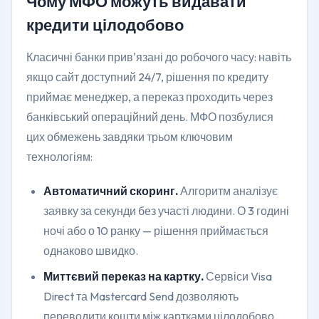
Чому МФО можуть видавати
кредити цілодобово
Класичні банки прив'язані до робочого часу: навіть
якщо сайт доступний 24/7, рішення по кредиту
приймає менеджер, а переказ проходить через
банківський операційний день. МФО позбулися
цих обмежень завдяки трьом ключовим
технологіям:
Автоматичний скоринг.
Алгоритм аналізує
заявку за секунди без участі людини. О 3 годині
ночі або о 10 ранку — рішення приймається
однаково швидко.
Миттєвий переказ на картку.
Сервіси Visa
Direct та Mastercard Send дозволяють
переводити кошти між картками цілодобово.