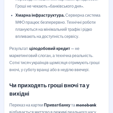
Гроші не чекають «банківського дня».
Хмарна інфраструктура.
Серверна система
МФО працює безперервно. Технічні роботи
плануються на мінімальний трафік і рідко
впливають на доступність сервісу.
Результат:
цілодобовий кредит
— не
маркетинговий слоган, а технічна реальність.
Сотні тисяч українців щомісяця отримують гроші
вночі, у суботу вранці або в неділю ввечері.
Чи приходять гроші вночі та у
вихідні
Переказ на картки
Приватбанку
та
monobank
відбувається миттєво в режимі реального часу