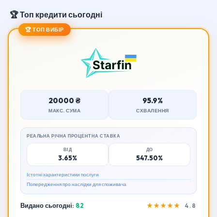
🏆 Топ кредити сьогодні
🏆 ТОП ВИБІР
20000 ₴
95.9%
МАКС. СУМА
СХВАЛЕННЯ
РЕАЛЬНА РІЧНА ПРОЦЕНТНА СТАВКА
ВІД
ДО
3.65%
547.50%
Істотні характеристики послуги
Попередження про наслідки для споживача
Видано сьогодні:
82
★★★★★
4.8