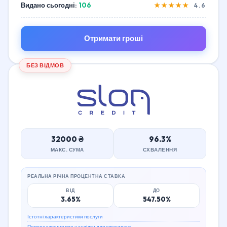
Видано сьогодні:
106
★★★★★
4.6
Отримати гроші
БЕЗ ВІДМОВ
32000 ₴
96.3%
МАКС. СУМА
СХВАЛЕННЯ
РЕАЛЬНА РІЧНА ПРОЦЕНТНА СТАВКА
ВІД
ДО
3.65%
547.50%
Істотні характеристики послуги
Попередження про наслідки для споживача