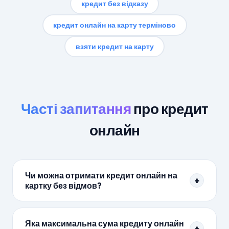
кредит без відказу
кредит онлайн на карту терміново
взяти кредит на карту
Часті запитання
про кредит
онлайн
Чи можна отримати кредит онлайн на
+
картку без відмов?
Так. Більшість МФО в рейтингу Arial видають
кредит онлайн на картку з рівнем схвалення 97–
Яка максимальна сума кредиту онлайн
+