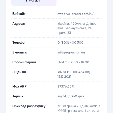
ГРОШІ"
Вебсайт:
https://e-groshi.com/ru/
Адреса:
Україна, 49044, м. Дніпро,
вул. Барнаульська, 2а,
прим. 133
Телефон:
0 (800) 400 300
E-пошта:
info@egroshi.in.ua
Робочі години:
Пн-Пт: 09:00 - 18:00
Ліцензія:
ФК № В0000464 від
15.12.2021
Max ARP:
87376,26%
Термін:
від 61 до 360 днів
Приклад розрахунку:
3000 грн на 70 днів, комісія
~1995 грн, загальні витрати