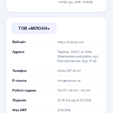
~4995 грн, APR ~1095%.
ТОВ «МІЛОАН»
Вебсайт:
https://miloan.ua/
Адреса:
Україна, 04107, м. Київ,
Шевченківський район, вул.
Багговутівська, буд. 17-22
Телефон:
(044) 337 36 67
E-пошта:
info@miloan.ua
Робочі години:
Пн-Пт: 09:00 - 20:00
Ліцензія:
ІК № 176 від 14.07.2016
Max ARP:
2741,35%