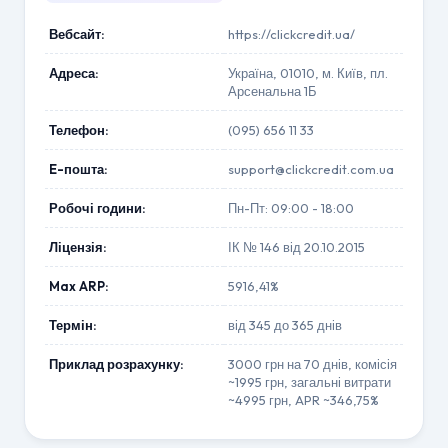
Вебсайт:
https://clickcredit.ua/
Адреса:
Україна, 01010, м. Київ, пл.
Арсенальна 1Б
Телефон:
(095) 656 11 33
E-пошта:
support@clickcredit.com.ua
Робочі години:
Пн-Пт: 09:00 - 18:00
Ліцензія:
ІК № 146 від 20.10.2015
Max ARP:
5916,41%
Термін:
від 345 до 365 днів
Приклад розрахунку:
3000 грн на 70 днів, комісія
~1995 грн, загальні витрати
~4995 грн, APR ~346,75%