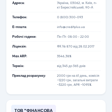
Адреса:
Україна, 03062, м. Київ, п-
кт Берестейський, 90-А
Телефон:
0 (800) 300-093
E-пошта:
info@creditplus.ua
Робочі години:
Пн-Пт: 08:00 - 22:00
Ліцензія:
ФК № 870 від 28.02.2017
Max ARP:
3546,38%
Термін:
від 345 до 365 днів
Приклад розрахунку:
2000 грн на 61 день, комісія
~1220 грн, загальні витрати
~3220 грн, APR ~1095%.
ТОВ "ФІНАНСОВА