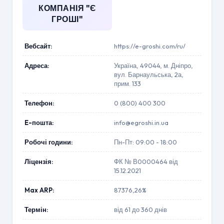
КОМПАНІЯ "Є
ГРОШІ"
Вебсайт:
https://e-groshi.com/ru/
Адреса:
Україна, 49044, м. Дніпро,
вул. Барнаульська, 2а,
прим. 133
Телефон:
0 (800) 400 300
E-пошта:
info@egroshi.in.ua
Робочі години:
Пн-Пт: 09:00 - 18:00
Ліцензія:
ФК № В0000464 від
15.12.2021
Max ARP:
87376,26%
Термін:
від 61 до 360 днів