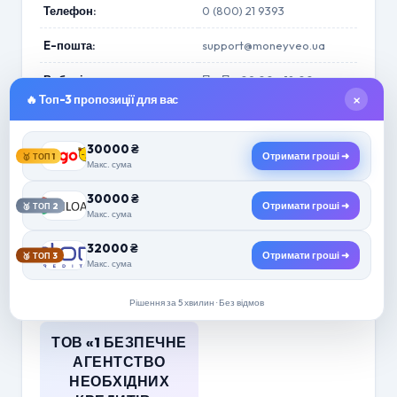
Телефон:
0 (800) 21 9393
E-пошта:
support@moneyveo.ua
Робочі години:
Пн-Пт: 09:00 - 18:00
×
🔥 Топ-3 пропозиції для вас
Ліцензія:
ІК № 105 від 21.03.2013
Max ARP:
30000 ₴
2221,34%
Отримати гроші ➜
🥇 ТОП 1
Макс. сума
Термін:
від 61 до 1825 днів
30000 ₴
Отримати гроші ➜
🥈 ТОП 2
Макс. сума
Приклад розрахунку:
3000 грн на 90 днів, комісія
~1350 грн, загальні витрати
32000 ₴
~4350 грн, APR ~365%.
Отримати гроші ➜
🥉 ТОП 3
Макс. сума
Рішення за 5 хвилин · Без відмов
ТОВ «1 БЕЗПЕЧНЕ
АГЕНТСТВО
НЕОБХІДНИХ