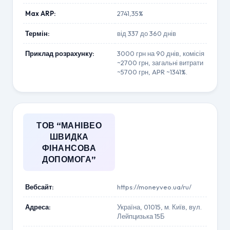
Max ARP:
2741,35%
Термін:
від 337 до 360 днів
Приклад розрахунку:
3000 грн на 90 днів, комісія
~2700 грн, загальні витрати
~5700 грн, APR ~1341%.
ТОВ “МАНІВЕО
ШВИДКА
ФІНАНСОВА
ДОПОМОГА”
Вебсайт:
https://moneyveo.ua/ru/
Адреса:
Україна, 01015, м. Київ, вул.
Лейпцизька 15Б