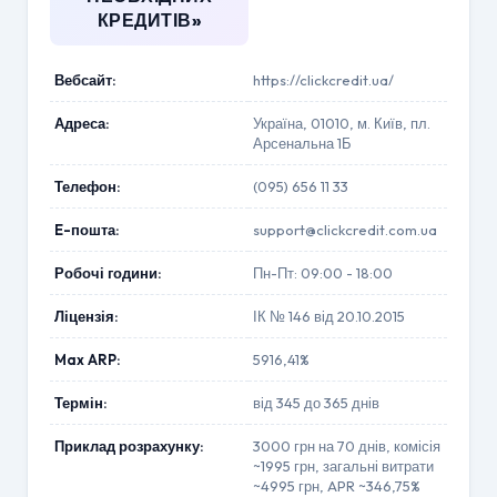
КРЕДИТІВ»
Вебсайт:
https://clickcredit.ua/
Адреса:
Україна, 01010, м. Київ, пл.
Арсенальна 1Б
Телефон:
(095) 656 11 33
E-пошта:
support@clickcredit.com.ua
Робочі години:
Пн-Пт: 09:00 - 18:00
Ліцензія:
ІК № 146 від 20.10.2015
Max ARP:
5916,41%
Термін:
від 345 до 365 днів
Приклад розрахунку:
3000 грн на 70 днів, комісія
~1995 грн, загальні витрати
~4995 грн, APR ~346,75%