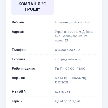
КОМПАНІЯ "Є
ГРОШІ"
Вебсайт:
https://e-groshi.com/ru/
Адреса:
Україна, 49044, м. Дніпро,
вул. Барнаульська, 2а,
прим. 133
Телефон:
0 (800) 400 300
E-пошта:
info@egroshi.in.ua
Робочі години:
Пн-Пт: 09:00 - 18:00
Ліцензія:
ФК № В0000464 від
15.12.2021
Max ARP:
87376,26%
Термін:
від 61 до 360 днів