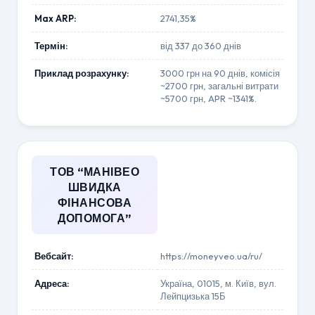
Max ARP:
2741,35%
Термін:
від 337 до 360 днів
Приклад розрахунку:
3000 грн на 90 днів, комісія
~2700 грн, загальні витрати
~5700 грн, APR ~1341%.
ТОВ “МАНІВЕО
ШВИДКА
ФІНАНСОВА
ДОПОМОГА”
Вебсайт:
https://moneyveo.ua/ru/
Адреса:
Україна, 01015, м. Київ, вул.
Лейпцизька 15Б