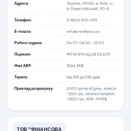
Адреса:
Україна, 03062, м. Київ, п-
кт Берестейський, 90-А
Телефон:
0 (800) 300-093
E-пошта:
info@creditplus.ua
Робочі години:
Пн-Пт: 08:00 - 22:00
Ліцензія:
ФК № 870 від 28.02.2017
Max ARP:
3546,38%
Термін:
від 345 до 365 днів
Приклад розрахунку:
2000 грн на 61 день, комісія
~1220 грн, загальні витрати
~3220 грн, APR ~1095%.
ТОВ "ФІНАНСОВА