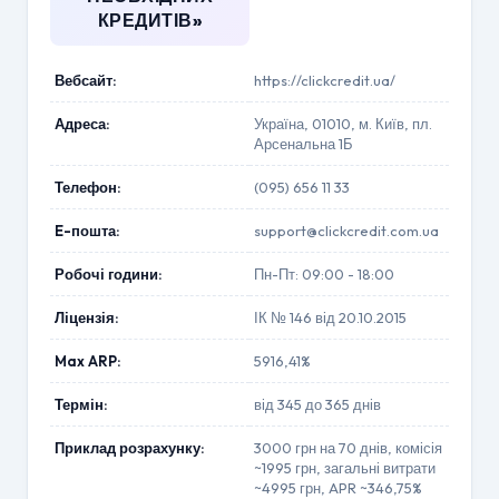
КРЕДИТІВ»
Вебсайт:
https://clickcredit.ua/
Адреса:
Україна, 01010, м. Київ, пл.
Арсенальна 1Б
Телефон:
(095) 656 11 33
E-пошта:
support@clickcredit.com.ua
Робочі години:
Пн-Пт: 09:00 - 18:00
Ліцензія:
ІК № 146 від 20.10.2015
Max ARP:
5916,41%
Термін:
від 345 до 365 днів
Приклад розрахунку:
3000 грн на 70 днів, комісія
~1995 грн, загальні витрати
~4995 грн, APR ~346,75%